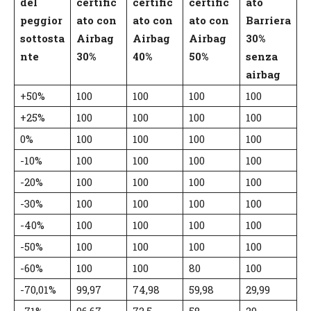
del
certific
certific
certific
ato
peggior
ato con
ato con
ato con
Barriera
sottosta
Airbag
Airbag
Airbag
30%
nte
30%
40%
50%
senza
airbag
+50%
100
100
100
100
+25%
100
100
100
100
0%
100
100
100
100
-10%
100
100
100
100
-20%
100
100
100
100
-30%
100
100
100
100
-40%
100
100
100
100
-50%
100
100
100
100
-60%
100
100
80
100
-70,01%
99,97
74,98
59,98
29,99
-71%
96,67
72,5
58
29