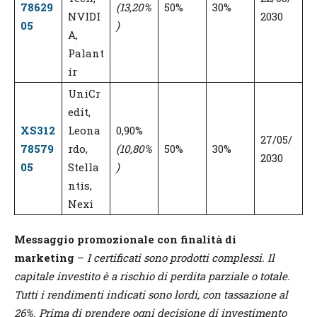
78629
(13,20%
50%
30%
NVIDI
2030
05
)
A,
Palant
ir
UniCr
edit,
XS312
Leona
0,90%
27/05/
78579
rdo,
(10,80%
50%
30%
2030
05
Stella
)
ntis,
Nexi
Messaggio promozionale con finalità di
marketing
–
I certificati sono prodotti complessi. Il
capitale investito è a rischio di perdita parziale o totale.
Tutti i rendimenti indicati sono lordi, con tassazione al
26%. Prima di prendere ogni decisione di investimento