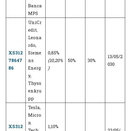
Banca
MPS
UniCr
edit,
Leona
rdo,
XS312
Sieme
0,85%
13/05/2
78647
ns
(10,20%
50%
30%
030
86
Energ
)
y,
Thyss
enkru
pp
Tesla,
Micro
n
XS312
1,10%
Tech,
22/05/