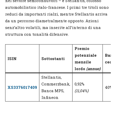
nel settore semiconduttori – e Stellantis, colosso
automobilistico italo-francese. I primi tre titoli sono
reduci da importanti rialzi, mentre Stellantis arriva
da un percorso diametralmente opposto. Azioni
senz’altro volatili, ma inserite all’interno di una
struttura con tonalità difensive.
Premio
potenziale
Barri
ISIN
Sottostanti
mensile
cedol
lordo
(annuo)
Stellantis,
Commerzbank,
0,92%
XS3376017409
40%
Banca MPS,
(11,04%)
Infineon