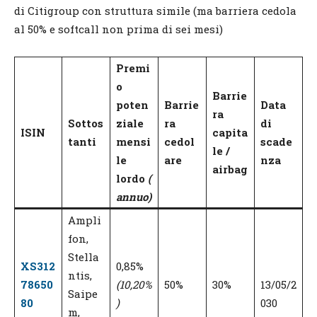
di Citigroup con struttura simile (ma barriera cedola
al 50% e softcall non prima di sei mesi)
Premi
o
Barrie
poten
Barrie
Data
ra
Sottos
ziale
ra
di
ISIN
capita
tanti
mensi
cedol
scade
le /
le
are
nza
airbag
lordo
(
annuo)
Ampli
fon,
Stella
XS312
0,85%
ntis,
78650
(10,20%
50%
30%
13/05/2
Saipe
80
)
030
m,