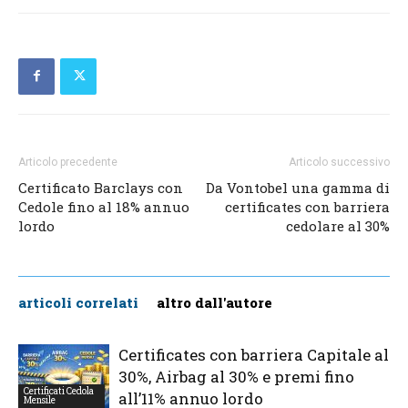
Articolo precedente
Articolo successivo
Certificato Barclays con
Da Vontobel una gamma di
Cedole fino al 18% annuo
certificates con barriera
lordo
cedolare al 30%
articoli correlati
altro dall'autore
Certificates con barriera Capitale al
30%, Airbag al 30% e premi fino
Certificati Cedola
all’11% annuo lordo
Mensile