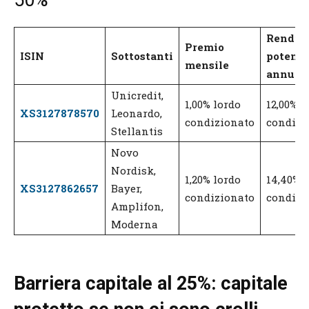
Rendim
Premio
ISIN
Sottostanti
potenzi
mensile
annuo
Unicredit,
1,00% lordo
12,00% l
XS3127878570
Leonardo,
condizionato
condizi
Stellantis
Novo
Nordisk,
1,20% lordo
14,40% l
XS3127862657
Bayer,
condizionato
condizi
Amplifon,
Moderna
Barriera capitale al 25%: capitale