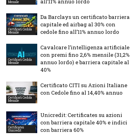
all’11% annuo lordo
Mensile
Da Barclays un certificato barriera
capitale ed airbag al 30% con
Certificati Cedola
cedole fino all’11% annuo lordo
Mensile
Cavalcare l’intelligenza artificiale
con premi fino 2,6% mensile (31,2%
Certificati Cedola
annuo lordo) e barriera capitale al
Mensile
40%
Certificato CITI su Azioni Italiane
con Cedole fino al 14,40% annuo
Certificati Cedola
Mensile
Unicredit: Certificates su azioni
con barriera capitale 40% e indici
Certificates
con barriera 60%
Unicredit