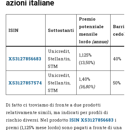
azioni italiane
Premio
potenziale
Barrier
ISIN
Sottostanti
mensile
cedola
lordo
(annuo)
Unicredit,
1,125%
XS3127856683
Stellantis,
40%
(13,50%)
STM
Unicredit,
1,40%
XS3127857574
Stellantis,
50%
(16,80%)
STM
Di fatto ci troviamo di fronte a due prodotti
relativamente simili, ma indicati per profili di
rischio diversi. Nel prodotto
ISIN XS3127856683
i
premi (1,125% mese lordo) sono pagati a fronte di una