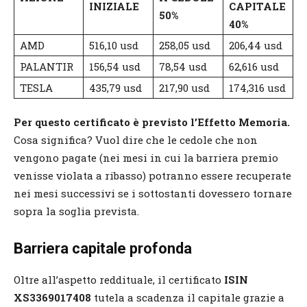
INIZIALE
CAPITALE
50%
40%
AMD
516,10 usd
258,05 usd
206,44 usd
PALANTIR
156,54 usd
78,54 usd
62,616 usd
TESLA
435,79 usd
217,90 usd
174,316 usd
Per questo certificato è previsto l’Effetto Memoria.
Cosa significa? Vuol dire che le cedole che non
vengono pagate (nei mesi in cui la barriera premio
venisse violata a ribasso) potranno essere recuperate
nei mesi successivi se i sottostanti dovessero tornare
sopra la soglia prevista.
Barriera capitale profonda
Oltre all’aspetto reddituale, il certificato
ISIN
XS3369017408
tutela a scadenza il capitale grazie a