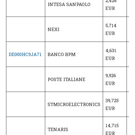
2,426
INTESA SANPAOLO
E
EUR
(6
3,
5,714
NEXI
E
EUR
(6
2,
4,631
DE000HC9JA71
BANCO BPM
E
EUR
(5
4,
9,926
POSTE ITALIANE
E
EUR
(5
19
39,725
STMICROELECTRONICS
E
EUR
(5
7,
14,715
TENARIS
E
EUR