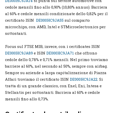
DE000HC9JA14
si punta sul settore automotive con
cedole mensili fino allo 0,90% (10,80% annuo). Barriera
al 60% e cedole mensili condizionate dello 0,82% per il
certificato ISIN
DE000HC9JA55
sul comparto
microchips, con AMD, Intel e STMicroelectronics per
sottostanti.
Focus sul FTSE MIB, invece, con i certificates ISIN
DE000HC9JA89
e ISIN
DE000HC9JA71
che offrono
cedole dello 0,78% e 0,71% mensili. Nel primo troviamo
barriere al 60%, nel secondo al 50%, sempre con airbag.
Sempre su aziende a larga capitalizzazione di Piazza
Affari troviamo il certificato ISIN
DE000HC9JA22
. Si
tratta di un grande classico, con Enel, Eni, Intesa e
Stellantis per sottostanti. Barriera al 60% e cedole
mensili fino allo 0,73%.