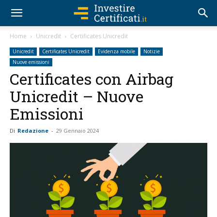
Home
Unicredit
Certificates Unicredit
Unicredit
Certificates Unicredit
Evidenza mobile
Notizie
Nuove emissioni
Certificates con Airbag
Unicredit – Nuove
Emissioni
Di
Redazione
-
29 Gennaio 2024