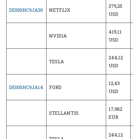
18
379,25
DE000HC9JA30
NETFLIX
U
USD
(5
20
419,11
NVIDIA
U
USD
(5
12
244,12
TESLA
U
USD
(5
6,
12,43
DE000HC9JA14
FORD
U
USD
(5
8,
17,982
STELLANTIS
E
EUR
(5
12
244,12
TESLA
U