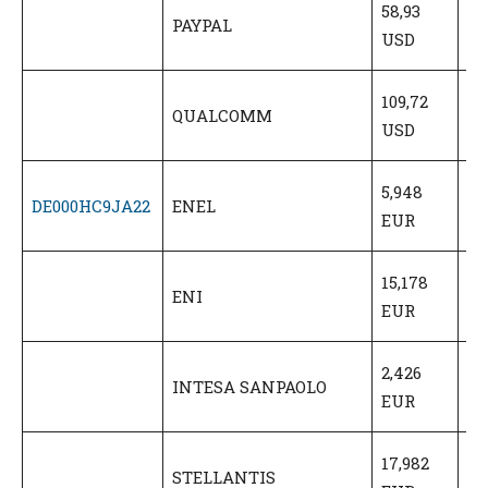
58,93
PAYPAL
U
USD
(6
65
109,72
QUALCOMM
U
USD
(6
3,
5,948
DE000HC9JA22
ENEL
E
EUR
(6
9,
15,178
ENI
E
EUR
(6
1,
2,426
INTESA SANPAOLO
E
EUR
(6
10
17,982
STELLANTIS
E