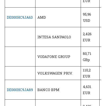
EUR
(6
47
95,96
DE000HC9JA63
AMD
U
USD
(5
1,
2,426
INTESA SANPAOLO
E
EUR
(5
40
80,71
VODAFONE GROUP
G
GBp
(5
110,2
55
VOLKSWAGEN PRIV.
EUR
(5
2,
4,631
DE000HC9JA89
BANCO BPM
E
EUR
(6
1,