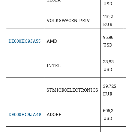
USD
(5
110,2
55
VOLKSWAGEN PRIV.
EUR
(5
57
95,96
DE000HC9JA55
AMD
U
USD
(6
20
33,83
INTEL
U
USD
(6
23
39,725
STMICROELECTRONICS
E
EUR
(6
30
506,3
DE000HC9JA48
ADOBE
U
USD
(6
35