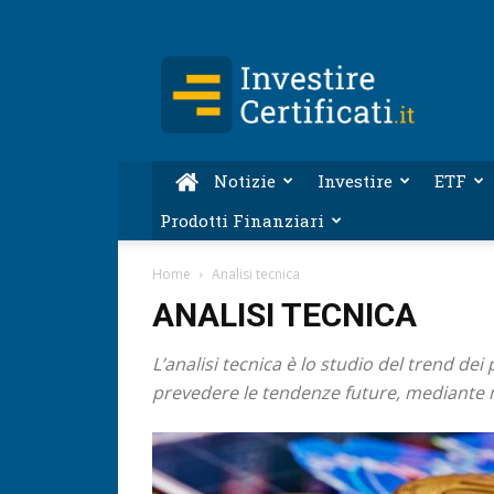
Investire-
Certificati.it
Notizie
Investire
ETF
Prodotti Finanziari
Home
Analisi tecnica
ANALISI TECNICA
L’analisi tecnica è lo studio del trend de
prevedere le tendenze future, mediante meto