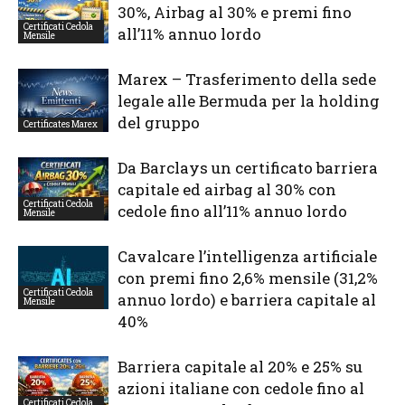
30%, Airbag al 30% e premi fino
Certificati Cedola
all’11% annuo lordo
Mensile
Marex – Trasferimento della sede
legale alle Bermuda per la holding
del gruppo
Certificates Marex
Da Barclays un certificato barriera
capitale ed airbag al 30% con
Certificati Cedola
cedole fino all’11% annuo lordo
Mensile
Cavalcare l’intelligenza artificiale
con premi fino 2,6% mensile (31,2%
Certificati Cedola
annuo lordo) e barriera capitale al
Mensile
40%
Barriera capitale al 20% e 25% su
azioni italiane con cedole fino al
Certificati Cedola