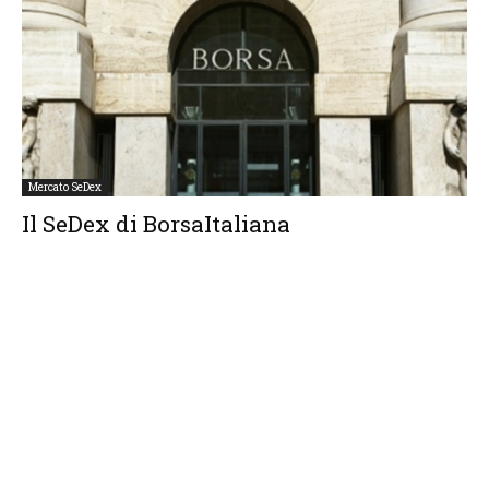
Mercato SeDex
Il SeDex di BorsaItaliana