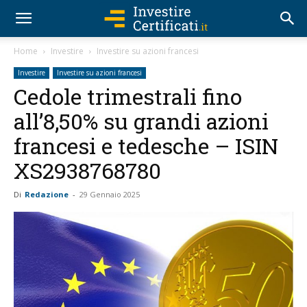
Home
Investire
Investire su azioni francesi
Investire
Investire su azioni francesi
Cedole trimestrali fino
all’8,50% su grandi azioni
francesi e tedesche – ISIN
XS2938768780
Di
Redazione
-
29 Gennaio 2025