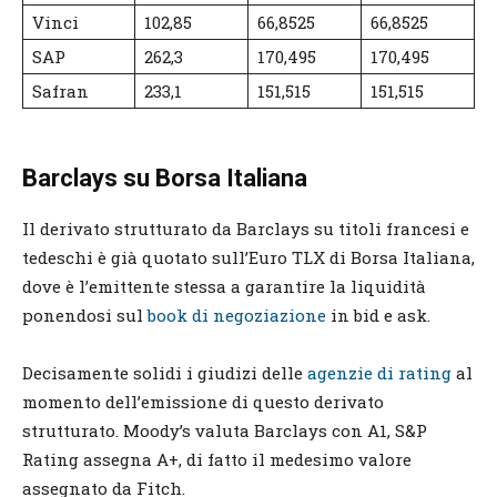
Vinci
102,85
66,8525
66,8525
SAP
262,3
170,495
170,495
Safran
233,1
151,515
151,515
Barclays su Borsa Italiana
Il derivato strutturato da Barclays su titoli francesi e
tedeschi è già quotato sull’Euro TLX di Borsa Italiana,
dove è l’emittente stessa a garantire la liquidità
ponendosi sul
book di negoziazione
in bid e ask.
Decisamente solidi i giudizi delle
agenzie di rating
al
momento dell’emissione di questo derivato
strutturato. Moody’s valuta Barclays con A1, S&P
Rating assegna A+, di fatto il medesimo valore
assegnato da Fitch.