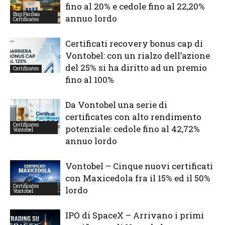
fino al 20% e cedole fino al 22,20%
Bnp Paribas
annuo lordo
Certificates
Certificati recovery bonus cap di
Vontobel: con un rialzo dell’azione
del 25% si ha diritto ad un premio
Certificates
fino al 100%
Da Vontobel una serie di
certificates con alto rendimento
Certificates
potenziale: cedole fino al 42,72%
Vontobel
annuo lordo
Vontobel – Cinque nuovi certificati
con Maxicedola fra il 15% ed il 50%
Certificates
lordo
Vontobel
IPO di SpaceX – Arrivano i primi