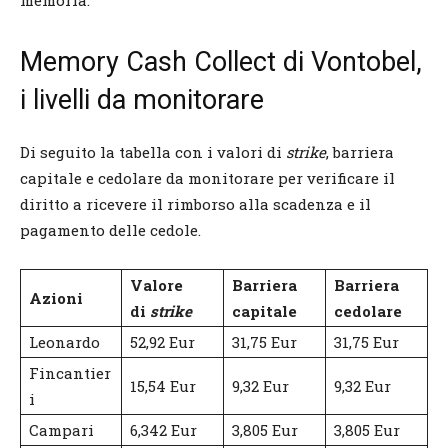
Memory Cash Collect di Vontobel,
i livelli da monitorare
Di seguito la tabella con i valori di
strike
, barriera
capitale e cedolare da monitorare per verificare il
diritto a ricevere il rimborso alla scadenza e il
pagamento delle cedole.
Valore
Barriera
Barriera
Azioni
di
strike
capitale
cedolare
Leonardo
52,92 Eur
31,75 Eur
31,75 Eur
Fincantier
15,54 Eur
9,32 Eur
9,32 Eur
i
Campari
6,342 Eur
3,805 Eur
3,805 Eur