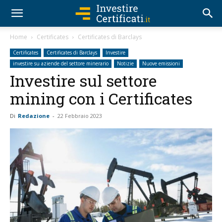
Home
Certificates
Certificates di Barclays
Certificates
Certificates di Barclays
Investire
investire su aziende del settore minerario
Notizie
Nuove emissioni
Investire sul settore
mining con i Certificates
Di
Redazione
-
22 Febbraio 2023