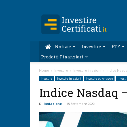
Investire-
Certificati.it
Notizie
Investire
ETF
Prodotti Finanziari
Home
Investire
Investire in azioni
Indice Nasda
Investire
Investire in azioni
Investire su Amazon
Invest
Indice Nasdaq –
Di
Redazione
-
15 Settembre 2020