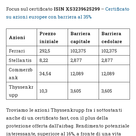
Focus sul certificato
ISIN XS3239625299
–
Certificato
su azioni europee con barriera al 35%
Prezzo
Barriera
Barriera
Azioni
iniziale
capitale
cedolare
Ferrari
292,5
102,375
102,375
Stellantis
8,22
2,877
2,877
Commerzb
34,54
12,089
12,089
ank
Thyssenkr
10,3
3,605
3,605
upp
Troviamo le azioni Thyssenkrupp fra i sottostanti
anche di un certificato fast, con il plus della
protezione offerta dall’airbag. Rendimento potenziale
interessante, superiore al 16%, a fronte di una vita