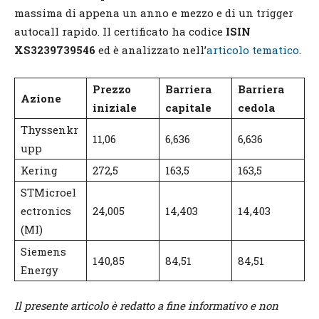
massima di appena un anno e mezzo e di un trigger
autocall rapido. Il certificato ha codice
ISIN
XS3239739546
ed è analizzato nell’
articolo tematico
.
Prezzo
Barriera
Barriera
Azione
iniziale
capitale
cedola
Thyssenkr
11,06
6,636
6,636
upp
Kering
272,5
163,5
163,5
STMicroel
ectronics
24,005
14,403
14,403
(MI)
Siemens
140,85
84,51
84,51
Energy
Il presente articolo è redatto a fine informativo e non