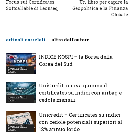
Focus sui Certificates
Un libro per capire la
Softcallable di Leonteq
Geopolitica e la Finanza
Globale
articoli correlati
altro dall'autore
INDICE KOSPI – la Borsa della
Corea del Sud
Investire Sugli
Indici
UniCredit: nuova gamma di
certificates su indici con airbag e
Investire Sugli
cedole mensili
Indici
Unicredit – Certificates su indici
con cedole potenziali superiori al
Investire Sugli
12% annuo lordo
Indici