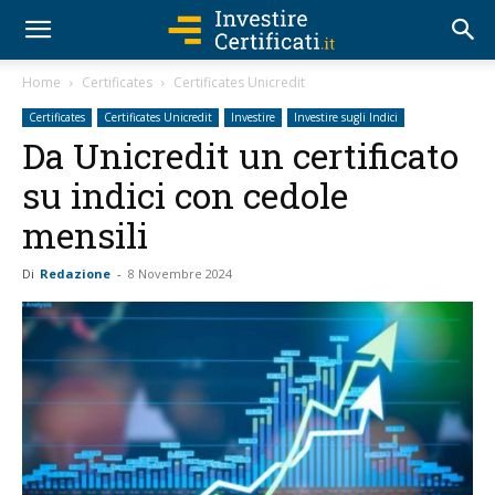
Home
Certificates
Certificates Unicredit
Certificates
Certificates Unicredit
Investire
Investire sugli Indici
Da Unicredit un certificato
su indici con cedole
mensili
Di
Redazione
-
8 Novembre 2024