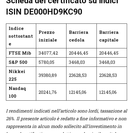
Scheda del certificato su indici
ISIN DE000HD9KC90
Indice
Prezzo
Barriera
Barriera
sottostant
iniziale
cedola
capitale
e
FTSE Mib
34077,42
20446,45
20446,45
S&P 500
5780,05
3468,03
3468,03
Nikkei
39380,89
23628,53
23628,53
225
Nasdaq
20241,76
12145,06
12145,06
100
I rendimenti indicati nell’articolo sono lordi, tassazione al
26%. Il presente articolo è redatto a fine informativo e non
rappresenta in alcun modo sollecito all’investimento in