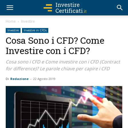
Home
Investire
Investire
Investire in CFDs
Cosa Sono i CFD? Come
Investire con i CFD?
Cosa sono i CFD e Come investire con i CFD (Contract
for difference)? Le parole chiave per capire i CFD
Di
Redazione
-
22 Agosto 2019