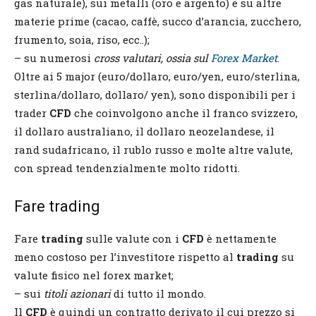
gas naturale), sui metalli (oro e argento) e su altre
materie prime (cacao, caffè, succo d’arancia, zucchero,
frumento, soia, riso, ecc..);
– su numerosi
cross valutari, ossia sul
Forex Market
.
Oltre ai 5 major (euro/dollaro, euro/yen, euro/sterlina,
sterlina/dollaro, dollaro/ yen), sono disponibili per i
trader
CFD
che coinvolgono anche il franco svizzero,
il dollaro australiano, il dollaro neozelandese, il
rand sudafricano, il rublo russo e molte altre valute,
con spread tendenzialmente molto ridotti.
Fare trading
Fare
trading
sulle valute con i
CFD
è nettamente
meno costoso per l’investitore rispetto al
trading
su
valute fisico nel forex market;
– sui
titoli azionari
di tutto il mondo.
Il
CFD
è quindi un contratto derivato il cui prezzo si