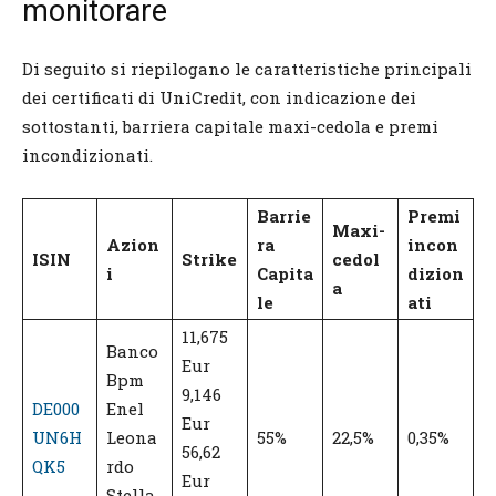
monitorare
Di seguito si riepilogano le caratteristiche principali
dei certificati di UniCredit, con indicazione dei
sottostanti, barriera capitale maxi-cedola e premi
incondizionati.
Barrie
Premi
Maxi-
Azion
ra
incon
ISIN
Strike
cedol
i
Capita
dizion
a
le
ati
11,675
Banco
Eur
Bpm
9,146
DE000
Enel
Eur
UN6H
Leona
55%
22,5%
0,35%
56,62
QK5
rdo
Eur
Stella