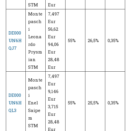
STM
Eur
Monte
7,497
pasch
Eur
i
56,62
DE000
Leona
Eur
UN6H
55%
26,5%
0,35%
rdo
94,06
QJ7
Prysm
Eur
ian
28,48
STM
Eur
7,497
Monte
Eur
pasch
9,146
DE000
i
Eur
UN6H
Enel
55%
25,5%
0,35%
3,715
QL3
Saipe
Eur
m
28,48
STM
Eur