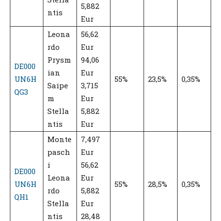
5,882
ntis
Eur
Leona
56,62
rdo
Eur
Prysm
94,06
DE000
ian
Eur
UN6H
55%
23,5%
0,35%
Saipe
3,715
QG3
m
Eur
Stella
5,882
ntis
Eur
Monte
7,497
pasch
Eur
i
56,62
DE000
Leona
Eur
UN6H
55%
28,5%
0,35%
rdo
5,882
QH1
Stella
Eur
ntis
28,48