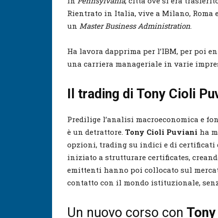
in
Pennsylvania
, città ove si era trasfer
Rientrato in Italia, vive a Milano, Roma
un
Master Business Administration
.
Ha lavora dapprima per l’IBM, per poi en
una carriera manageriale in varie impres
Il trading di Tony Cioli Pu
Predilige l’analisi macroeconomica e fon
è un detrattore.
Tony Cioli Puviani
ha m
opzioni, trading su indici e di certifica
iniziato a strutturare certificates, crea
emittenti hanno poi collocato sul merca
contatto con il mondo istituzionale, senz
Un nuovo corso con
Tony 