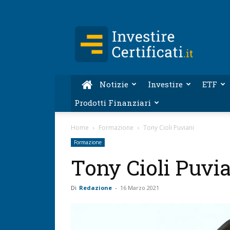
Investire-
Certificati.it
Notizie
Investire
ETF
Prodotti Finanziari
Home
Formazione
Tony Cioli Puviani
Formazione
Tony Cioli Puvi
Di
Redazione
-
16 Marzo 2021