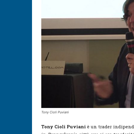
Tony Cioli Puviani
Tony Cioli Puviani
è un trader indipende