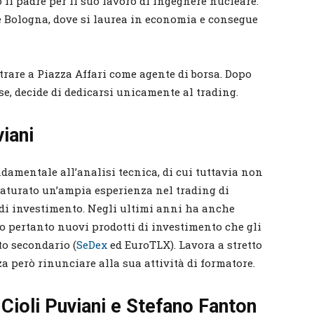
ito il padre per il suo lavoro di ingegnere nucleare.
 e Bologna, dove si laurea in economia e consegue
trare a Piazza Affari come agente di borsa. Dopo
e, decide di dedicarsi unicamente al trading.
viani
damentale all’analisi tecnica, di cui tuttavia non
aturato un’ampia esperienza nel trading di
ti di investimento. Negli ultimi anni ha anche
ndo pertanto nuovi prodotti di investimento che gli
to secondario (
SeDex
ed EuroTLX). Lavora a stretto
a però rinunciare alla sua attività di formatore.
Cioli Puviani e Stefano Fanton