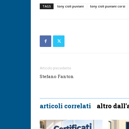
TAGS
tony cioli puviani
tony cioli puviani corsi
Articolo precedente
Stefano Fanton
articoli correlati
altro dall