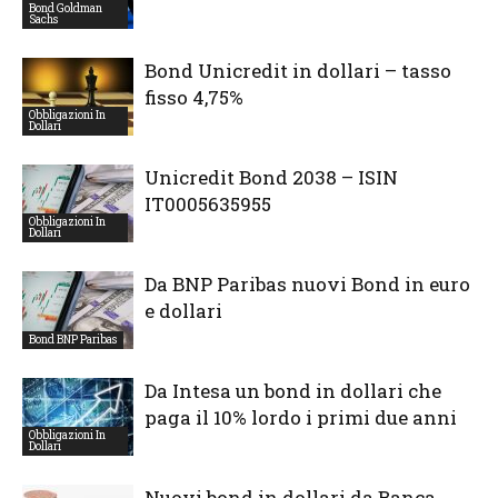
Bond Goldman
Sachs
Bond Unicredit in dollari – tasso
fisso 4,75%
Obbligazioni In
Dollari
Unicredit Bond 2038 – ISIN
IT0005635955
Obbligazioni In
Dollari
Da BNP Paribas nuovi Bond in euro
e dollari
Bond BNP Paribas
Da Intesa un bond in dollari che
paga il 10% lordo i primi due anni
Obbligazioni In
Dollari
Nuovi bond in dollari da Banca