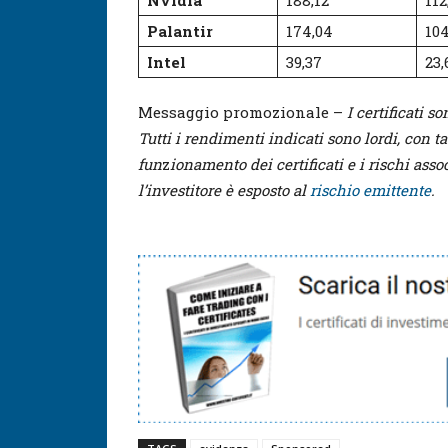
Nvidia
188,12
112
Palantir
174,04
10
Intel
39,37
23,
Messaggio promozionale –
I certificati s
Tutti i rendimenti indicati sono lordi, con t
fun
z
ionamento dei certificati e i rischi assoc
l’investitore è esposto al
rischio emittente
.