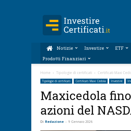
Investire-
Certificati.it
Notizie
Investire
ETF
Prodotti Finanziari
Home
Tipologie di certificati
Certificati Maxi Ced
Tipologie di certificati
Certificati Maxi Cedola
Investire
In
Maxicedola fino
azioni del NAS
Di
Redazione
-
9 Gennaio 2026