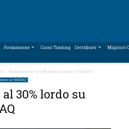
Formazione
Corsi Trading
Certificati
Migliori C
ola
Maxicedola fino al 30% lordo su azioni del NASDAQ
vestire sul NASDAQ
 al 30% lordo su
DAQ