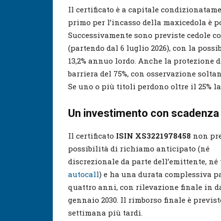
Il certificato è a capitale condizionatam
primo per l’incasso della maxicedola è po
Successivamente sono previste cedole con
(partendo dal 6 luglio 2026), con la possi
13,2% annuo lordo. Anche la protezione d
barriera del 75%, con osservazione soltant
Se uno o più titoli perdono oltre il 25% 
Un investimento con scadenza
Il certificato
ISIN XS3221978458
non pre
possibilità di richiamo anticipato (né
discrezionale da parte dell’emittente, né
autocall
) e ha una durata complessiva pa
quattro anni, con rilevazione finale in d
gennaio 2030. Il rimborso finale è previs
settimana più tardi.