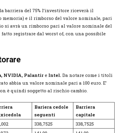
a barriera del 75% l’investitore riceverà il
o memoria) e il rimborso del valore nominale, pari
ario si avrà un rimborso pari al valore nominale del
 fatto registrare dal worst of, con una possibile
torare
a, NVIDIA, Palantir
e
Intel.
Da notare come i titoli
cato abbia un valore nominale pari a 100 euro. E’
non è quindi soggetto al rischio cambio.
rriera
Bariera cedole
Barriera
xicedola
seguenti
capitale
,002
338,7525
338,7525