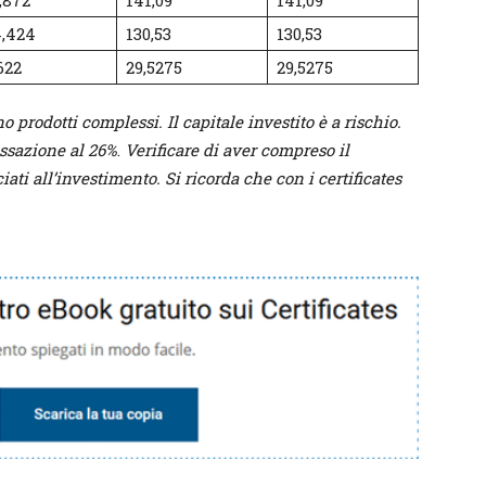
,872
141,09
141,09
4,424
130,53
130,53
622
29,5275
29,5275
ono prodotti complessi. Il capitale investito è a rischio.
assazione al 26%
.
Verificare di aver compreso il
iati all’investimento. Si ricorda che con i certificates