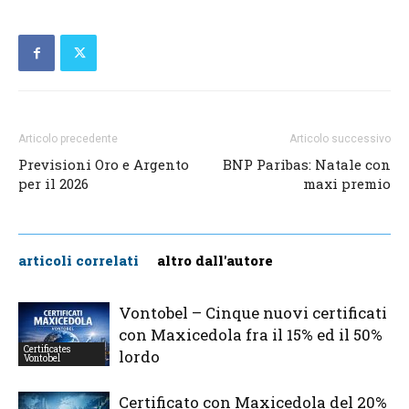
Articolo precedente
Articolo successivo
Previsioni Oro e Argento
BNP Paribas: Natale con
per il 2026
maxi premio
articoli correlati
altro dall'autore
Vontobel – Cinque nuovi certificati
con Maxicedola fra il 15% ed il 50%
Certificates
lordo
Vontobel
Certificato con Maxicedola del 20%