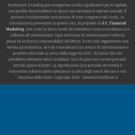
Disclaimer: il trading può comportare rischi significativi per il capitale,
con perdite che potrebbero in alcuni casi eccedere il capitale iniziale. È
pertanto fondamentale assicurarsi di aver compreso tali rischi. Le
informazioni presentate in questo sito, di proprietà di
G.C. Financial
Marketing
, non sono in alcun modo da intendersi come consulenza o/e
sollecito all'investimento. Ogni decisione di investimento è sotto la
piena ed esclusiva responsabilità del lettore. Il sito non rappresenta una
testata giornalistica, né è da considerarsi un mezzo di informazione o
prodotto editoriale ai sensi della legge 62/2001. Gli autori del sito
potrebbero detenere valori mobiliari. Sul sito possono essere presenti
articoli sponsorizzati. La riproduzione (sia parziale che totale) è
consentita soltanto dietro permesso scritto degli autori del sito e con
citazione della fonte. Copyright 2026 - InvestireCertificati.it