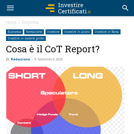
Home
Economia
Economia
Formazione
Investire
Investire in azioni
Investire in Borsa
Investire in materie prime
Cosa è il CoT Report?
Di
Redazione
-
9 Settembre 2020