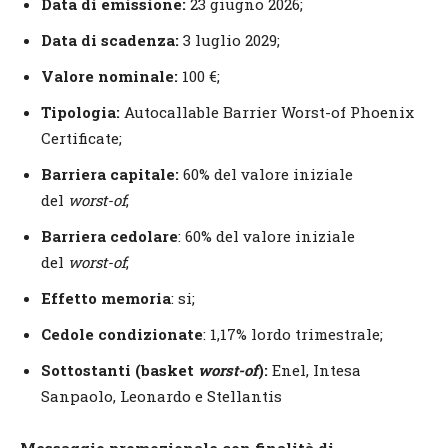
Data di emissione:
23 giugno 2026;
Data di scadenza:
3 luglio 2029;
Valore nominale:
100 €;
Tipologia:
Autocallable Barrier Worst-of Phoenix
Certificate;
Barriera capitale:
60% del valore iniziale
del
worst-of
;
Barriera cedolare
: 60% del valore iniziale
del
worst-of
;
Effetto memoria
: si;
Cedole condizionate
: 1,17% lordo trimestrale;
Sottostanti (basket
worst-of
):
Enel, Intesa
Sanpaolo, Leonardo e Stellantis
Messaggio promozionale con finalità di