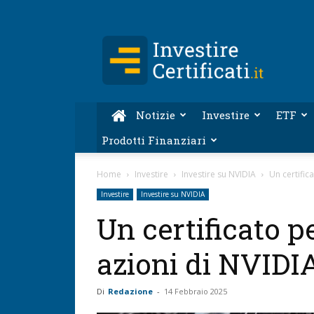
Investire-
Certificati.it
Notizie
Investire
ETF
Prodotti Finanziari
Home
Investire
Investire su NVIDIA
Un certifica
Investire
Investire su NVIDIA
Un certificato pe
azioni di NVIDI
Di
Redazione
-
14 Febbraio 2025