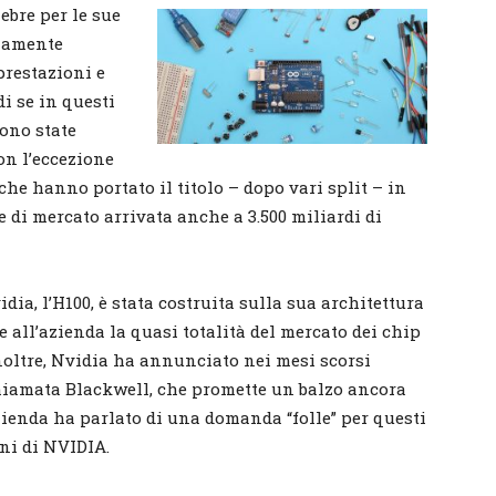
lebre per le sue
piamente
 prestazioni e
di se in questi
sono state
on l’eccezione
, che hanno portato il titolo – dopo vari split – in
e di mercato arrivata anche a 3.500 miliardi di
ia, l’H100, è stata costruita sulla sua architettura
 all’azienda la quasi totalità del mercato dei chip
 Inoltre, Nvidia ha annunciato nei mesi scorsi
iamata Blackwell, che promette un balzo ancora
zienda ha parlato di una domanda “folle” per questi
oni di NVIDIA.