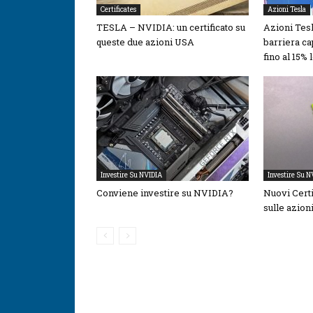
Certificates
Azioni Tesla
TESLA – NVIDIA: un certificato su
Azioni Tesl
queste due azioni USA
barriera ca
fino al 15% 
Investire Su NVIDIA
Investire Su N
Conviene investire su NVIDIA?
Nuovi Certi
sulle azion