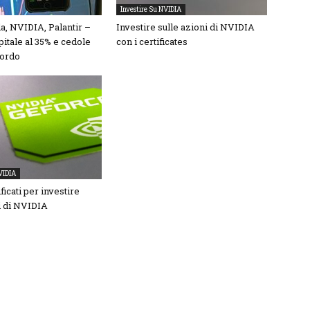
Investire Su NVIDIA
a, NVIDIA, Palantir –
Investire sulle azioni di NVIDIA
pitale al 35% e cedole
con i certificates
lordo
VIDIA
ficati per investire
i di NVIDIA