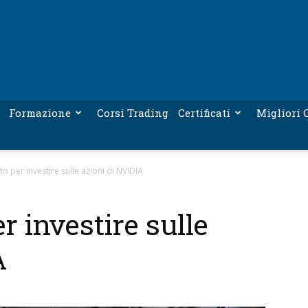
Formazione
Corsi Trading
Certificati
Migliori C
to per investire sulle azioni di NVIDIA
r investire sulle
A