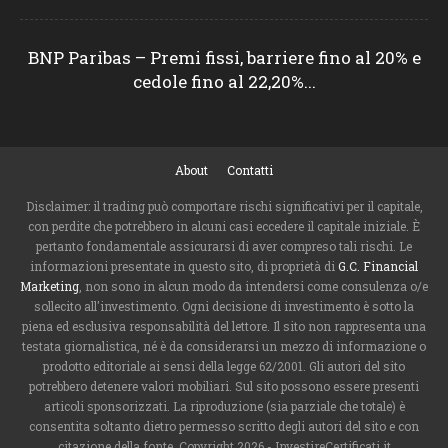
BNP Paribas – Premi fissi, barriere fino al 20% e
cedole fino al 22,20%...
About
Contatti
Disclaimer: il trading può comportare rischi significativi per il capitale,
con perdite che potrebbero in alcuni casi eccedere il capitale iniziale. È
pertanto fondamentale assicurarsi di aver compreso tali rischi. Le
informazioni presentate in questo sito, di proprietà di
G.C. Financial
Marketing
, non sono in alcun modo da intendersi come consulenza o/e
sollecito all'investimento. Ogni decisione di investimento è sotto la
piena ed esclusiva responsabilità del lettore. Il sito non rappresenta una
testata giornalistica, né è da considerarsi un mezzo di informazione o
prodotto editoriale ai sensi della legge 62/2001. Gli autori del sito
potrebbero detenere valori mobiliari. Sul sito possono essere presenti
articoli sponsorizzati. La riproduzione (sia parziale che totale) è
consentita soltanto dietro permesso scritto degli autori del sito e con
citazione della fonte. Copyright 2026 - InvestireCertificati.it