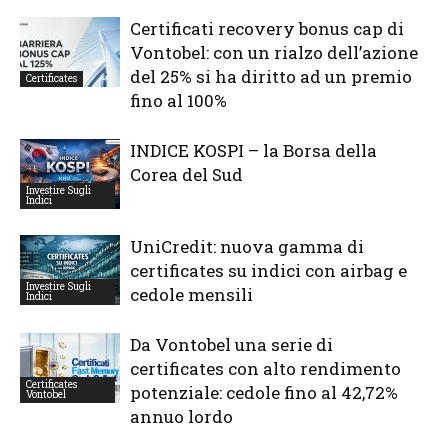
Certificati recovery bonus cap di
Vontobel: con un rialzo dell’azione
del 25% si ha diritto ad un premio
Certificates
fino al 100%
INDICE KOSPI – la Borsa della
Corea del Sud
Investire Sugli
Indici
UniCredit: nuova gamma di
certificates su indici con airbag e
Investire Sugli
cedole mensili
Indici
Da Vontobel una serie di
certificates con alto rendimento
Certificates
potenziale: cedole fino al 42,72%
Vontobel
annuo lordo