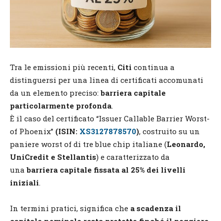
Tra le emissioni più recenti,
Citi
continua a
distinguersi per una linea di certificati accomunati
da un elemento preciso:
barriera capitale
particolarmente profonda
.
È il caso del certificato “Issuer Callable Barrier Worst-
of Phoenix”
(ISIN:
XS3127878570
)
, costruito su un
paniere worst of di tre blue chip italiane (
Leonardo,
UniCredit e Stellantis
) e caratterizzato da
una
barriera capitale fissata al 25% dei livelli
iniziali
.
In termini pratici, significa che
a scadenza il
capitale nominale resta protetto finché il peggiore