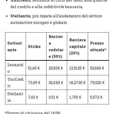
del credito e alla redditività bancaria;
Stellantis
, più legata all’andamento del settore
automotive europeo e globale.
Barrier
Barriera
Sottost
a
Prezzo
Strike
capitale
ante
cedolar
attuale*
(25%)
e (50%)
Leonard
51,65 €
25,825 €
12,9125 €
52,660 €
o
UniCred
73,09 €
36,545 €
18,2725 €
79,520 €
it
Stellant
7,02 €
3,51 €
1,755 €
5,572 €
is
*Prezzo di chiusura del 19/06