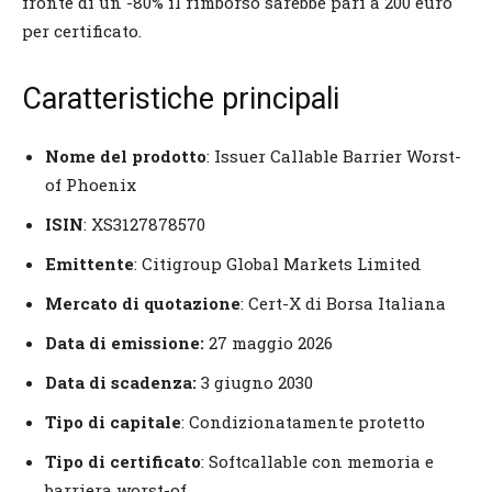
fronte di un -80% il rimborso sarebbe pari a 200 euro
per certificato.
Caratteristiche principali
Nome del prodotto
: Issuer Callable Barrier Worst-
of Phoenix
ISIN
: XS3127878570
Emittente
: Citigroup Global Markets Limited
Mercato di quotazione
: Cert-X di Borsa Italiana
Data di emissione:
27 maggio 2026
Data di scadenza:
3 giugno 2030
Tipo di capitale
: Condizionatamente protetto
Tipo di certificato
: Softcallable con memoria e
barriera worst-of