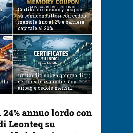
re
Certificato memory coupon
su semiconduttori con cedola
mensile fino al 2% e barriera
capitale al 20%
UniCredit: nuova gamma di
ella
certificates su indici con
airbag e cedole mensili
l 24% annuo lordo con
 di Leonteq su