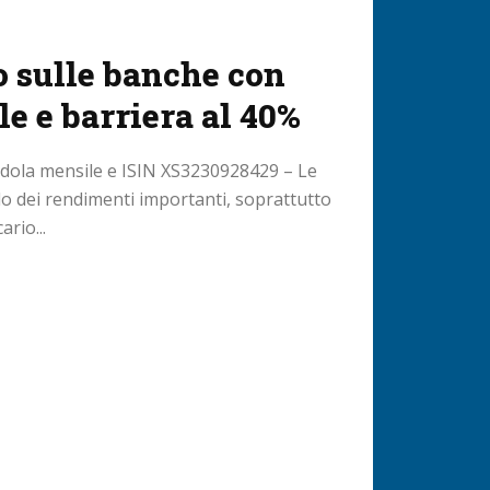
o sulle banche con
e e barriera al 40%
cedola mensile e ISIN XS3230928429 – Le
o dei rendimenti importanti, soprattutto
ario...