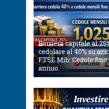
Barriera capitale al 25
cedolare al 40% su azi
FTSE Mib: Cedole fino 
annuo