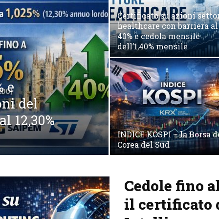
Certificato su azioni setto
healthcare con barriera al
40% e cedola mensile
dell’1,40% mensile
% e
oni del
al 12,30%
INDICE KOSPI – la Borsa d
Corea del Sud
Cedole fino a
il certificato