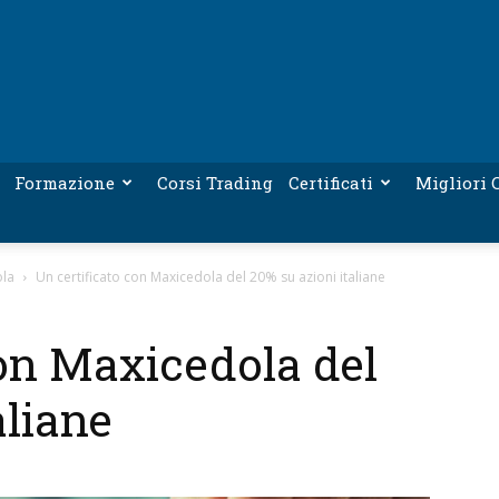
Formazione
Corsi Trading
Certificati
Migliori C
ola
Un certificato con Maxicedola del 20% su azioni italiane
con Maxicedola del
aliane