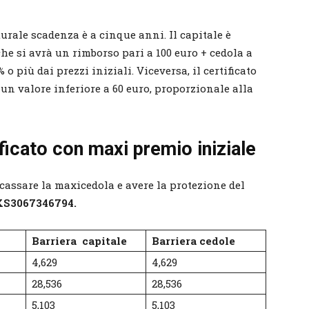
aturale scadenza è a cinque anni. Il capitale è
he si avrà un rimborso pari a 100 euro + cedola a
o più dai prezzi iniziali. Viceversa, il certificato
un valore inferiore a 60 euro, proporzionale alla
tificato con maxi premio iniziale
 incassare la maxicedola e avere la protezione del
XS3067346794.
Barriera capitale
Barriera cedole
4,629
4,629
28,536
28,536
5,103
5,103