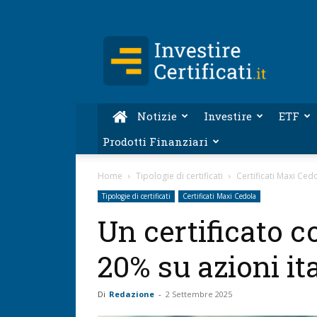
Investire-
Certificati.it
Notizie
Investire
ETF
Prodotti Finanziari
Home
Tipologie di certificati
Certificati Maxi Ced
Tipologie di certificati
Certificati Maxi Cedola
Un certificato 
20% su azioni it
Di
Redazione
-
2 Settembre 2025