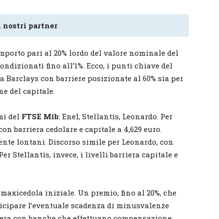
 nostri partner
importo pari al 20% lordo del valore nominale del
ondizionati fino all’1%. Ecco, i punti chiave del
a Barclays con barriere posizionate al 60% sia per
ne del capitale.
mi del
FTSE Mib
: Enel, Stellantis, Leonardo. Per
con barriera cedolare e capitale a 4,629 euro.
te lontani. Discorso simile per Leonardo, con
er Stellantis, invece, i livelli barriera capitale e
a maxicedola iniziale. Un premio, fino al 20%, che
ticipare l’eventuale scadenza di minusvalenze
 opera con banche che effettuano compensazione