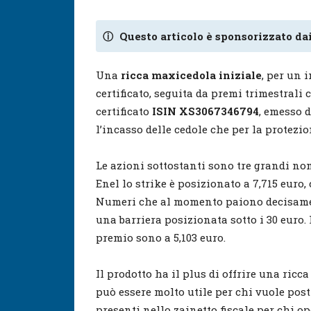
ⓘ
Questo articolo è sponsorizzato dai
Una
ricca maxicedola iniziale
, per un 
certificato, seguita da premi trimestrali c
certificato
ISIN XS3067346794
, emesso d
l’incasso delle cedole che per la protezio
Le azioni sottostanti sono tre grandi no
Enel lo strike è posizionato a 7,715 euro, 
Numeri che al momento paiono decisamen
una barriera posizionata sotto i 30 euro. P
premio sono a 5,103 euro.
Il prodotto ha il plus di offrire una ricc
può essere molto utile per chi vuole pos
presenti nello zainetto fiscale per chi