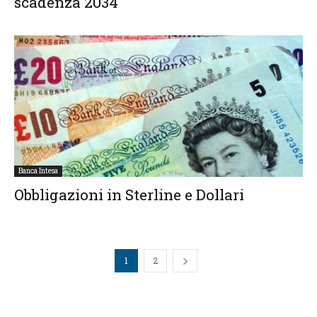
scadenza 2034
Banca Intesa
Obbligazioni in Sterline e Dollari
1
2