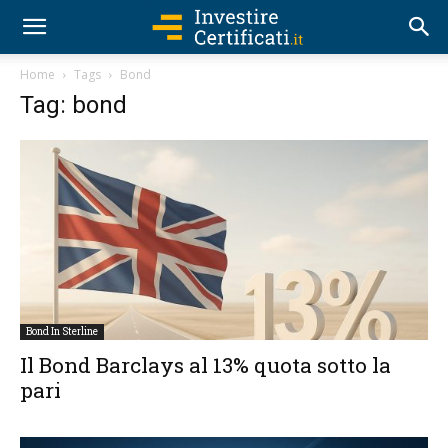
Home
Tags
Bond
Tag: bond
Bond In Sterline
Il Bond Barclays al 13% quota sotto la
pari