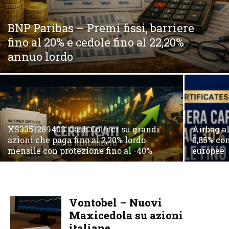
BNP Paribas – Premi fissi, barriere
fino al 20% e cedole fino al 22,20%
annuo lordo
XS3351289403: Cash Collect su grandi
Airbag al
azioni che paga fino al 2,20% lordo
0,85% con
mensile con protezione fino al -40%
europee
Vontobel – Nuovi
Maxicedola su azioni
italiane