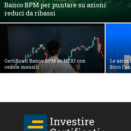
Banco BPM per puntare su azioni
reduci da ribassi
Certificati Banco BPM su NEXI con
Le azion
cedole mensili
Ecco l’an