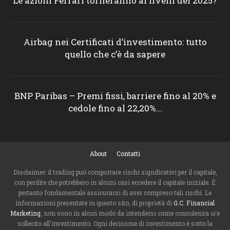
Le azioni Ferrari torneranno ai livelli del 2025?
Airbag nei Certificati d’investimento: tutto
quello che c’è da sapere
BNP Paribas – Premi fissi, barriere fino al 20% e
cedole fino al 22,20%...
About
Contatti
Disclaimer: il trading può comportare rischi significativi per il capitale,
con perdite che potrebbero in alcuni casi eccedere il capitale iniziale. È
pertanto fondamentale assicurarsi di aver compreso tali rischi. Le
informazioni presentate in questo sito, di proprietà di
G.C. Financial
Marketing
, non sono in alcun modo da intendersi come consulenza o/e
sollecito all'investimento. Ogni decisione di investimento è sotto la