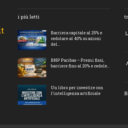
i più letti
t
Barriera capitale al 25% e
L
cedolare al 40% su azioni
del...
BNP Paribas – Premi fissi,
barriere fino al 20% e cedole...
Un libro per investire con
B
l’intelligenza artificiale