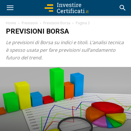
Home
Previsioni
Previsioni Borsa
Pagina 3
PREVISIONI BORSA
Le previsioni di Borsa su indici e titoli. L’analisi tecnica
è spesso usata per fare previsioni sull’andamento
futuro del trend.