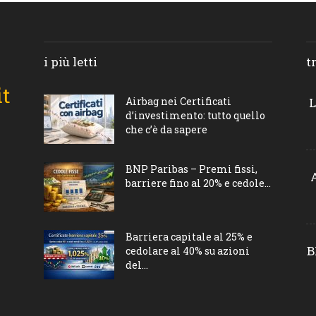
i più letti
t
Airbag nei Certificati
L
d’investimento: tutto quello
che c’è da sapere
BNP Paribas – Premi fissi,
barriere fino al 20% e cedole...
Barriera capitale al 25% e
B
cedolare al 40% su azioni
del...