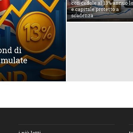
con cedole al 13% annuo l
e capitale protetto a
scadenza
Bond di
umulate
i più letti
t