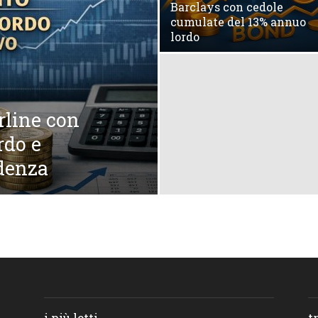
Barclays con cedole
cumulate del 13% annuo
lordo
rline con
rdo e
adenza
i più letti
t