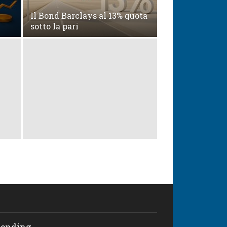
Il Bond Barclays al 13% quota
sotto la pari
rending